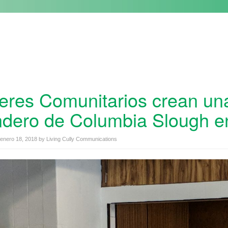
eres Comunitarios crean una 
dero de Columbia Slough en
enero 18, 2018
by
Living Cully Communications