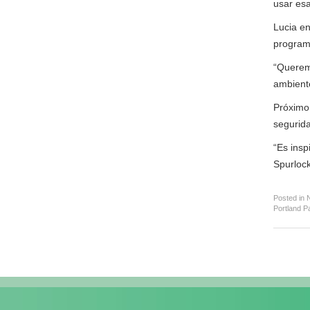
usar esa
Lucia en
programa
“Querem
ambiente
Próximo,
segurida
“Es insp
Spurlock
Posted in
N
Portland P