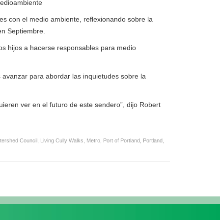
medioambiente
es con el medio ambiente, reflexionando sobre la
en Septiembre.
os hijos a hacerse responsables para medio
 avanzar para abordar las inquietudes sobre la
ieren ver en el futuro de este sendero”, dijo Robert
tershed Council
,
Living Cully Walks
,
Metro
,
Port of Portland
,
Portland
,