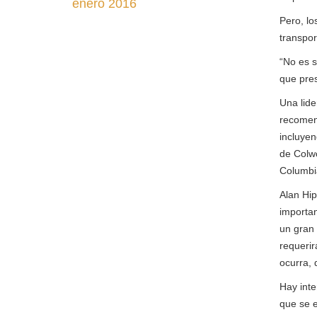
enero 2016
Pero, lo
transpor
“No es s
que pres
Una lide
recomen
incluyen
de Colw
Columbia
Alan Hip
importan
un gran 
requerir
ocurra, d
Hay inte
que se e