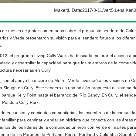
Maker:L,Date:2017-9-11,Ver:5,Lens:Kan
de meses de juntar comentarios sobre el propuesto sendero de Columbi
rios y Verde presentaron su visión para el sendero futuro a los diferen
o.
12, el programa Living Cully Walks ha buscado mejorar el acceso a pe
ndario y desarrollar la capacidad para que los miembros de la comunid
ructura necesarias en Cully.
 con el apoyo financiero de Metro, Verde involucró a los vecinos de Cu
 Slough en Cully. Este sendero es una adición propuesta al sistema d
 parque Kelly Point hasta el barranco del Río Sandy. En Cully, el send
 Ponds a Cully Park.
 de encuestas y caminatas comunitarias, los miembros de la comunidad
 familiar para caminar y andar en bicicleta que conecta con las área
gunos de los líderes de la comunidad unieron con Verde el martes para
nto de los Parques de Portland, Port of Portland y Columbia Slough 