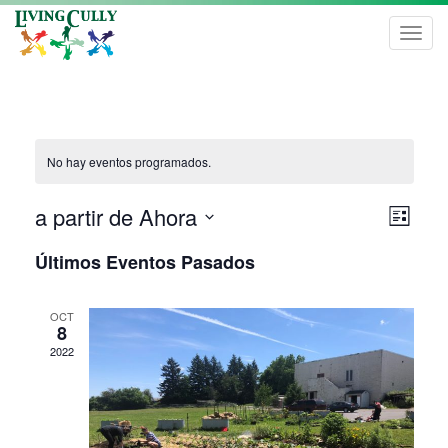
Toggl
navig
No hay eventos programados.
Nave
Nave
a partir de Ahora
Lista
de
de
Seleccionar
vist
Últimos Eventos Pasados
fecha.
vista
de
Even
OCT
8
2022