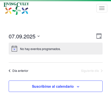
Toggl
navig
Nave
Nave
07.09.2025
Día
de
de
Seleccionar
vist
fecha.
No hay eventos programados.
vista
de
Even
Día anterior
Siguiente día
Suscribirse al calendario