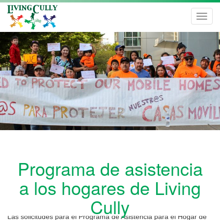
Toggl
navig
Programa de asistencia
a los hogares de Living
Cully
Las solicitudes para el Programa de Asistencia para el Hogar de